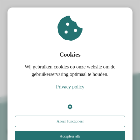
Binnen 5 minuten ontvang je
ngen
Minimalistische Vakantie Inpaklijst in je
 policy
mailbox.
Cookies
Wij gebruiken cookies op onze website om de
oneel
gebruikerservaring optimaal te houden.
onele
Privacy policy
s zijn
kelijk om
bsite te
ken. Ze
 gebruikt
Alleen functioneel
asisfuncties
Vakantiestress?
der deze
Accepteer alle