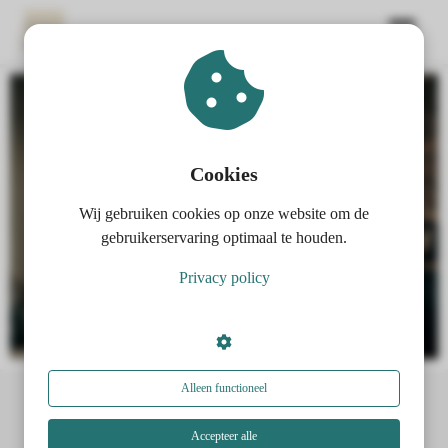
ngen
 policy
Cookies
Wij gebruiken cookies op onze website om de
oneel
gebruikerservaring optimaal te houden.
onele
Privacy policy
s zijn
kelijk om
bsite te
ken. Ze
 gebruikt
Alleen functioneel
asisfuncties
der deze
Accepteer alle