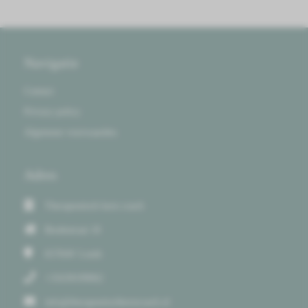
Navigatie
Contact
Privacy policy
Algemene voorwaarden.
Adres
Therapeutisch kern coach
Bredestraat 18
6578AV
Leuth
+31639199062
info@therapeutischkerncoach.nl