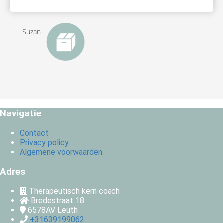
Suzan
Navigatie
Contact
Privacy policy
Algemene voorwaarden.
Adres
Therapeutisch kern coach
Bredestraat 18
6578AV
Leuth
+31639199062